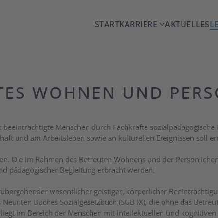
START
KARRIERE
AKTUELLES
L
ES WOHNEN UND PERSÖ
eeinträchtigte Menschen durch Fachkräfte sozialpädagogische Hi
aft und am Arbeitsleben sowie an kulturellen Ereignissen soll e
ipien. Die im Rahmen des Betreuten Wohnens und der Persönlichen
nd pädagogischer Begleitung erbracht werden.
rübergehender wesentlicher geistiger, körperlicher Beeinträchti
s Neunten Buches Sozialgesetzbuch (SGB IX), die ohne das Betre
liegt im Bereich der Menschen mit intellektuellen und kognitiven 