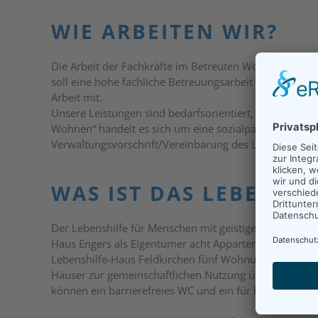
WIE ARBEITEN WIR?
Die Arbeit der Fachkräfte im Betreuten Wohnen ist a
soll eine hohe fachliche Betreuungsarbeit gewährleis
Arbeit mit.
Unsere Leistungen sind bedarfsorientiert, zielgerich
Wohnen“ handelt es sich um eine sozialpädagogische Ei
Verwaltungsvorschrift/Vereinbarung des Landes Rhein
WAS IST DAS LEBENSHI
Der Lebenshilfe für Menschen mit geistiger Behinderu
Haus Engers als Eigentümer acht Appartements und im
Lebenshilfe-Haus Feldkirchen fünf Wohnungen zur Verf
Häuser zur gemeinschaftlichen Nutzung über Gemeins
können ein barrierefreies WC und ein für Rollstuhlfa