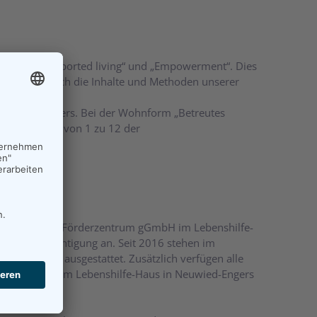
nzepten „Supported living“ und „Empowerment“. Dies
unde maßgeblich die Inhalte und Methoden unserer
 / des Bewohners. Bei der Wohnform „Betreutes
onalschlüssel von 1 zu 12 der
shilfe Neuwied Förderzentrum gGmbH im Lebenshilfe-
t Beeinträchtigung an. Seit 2016 stehen im
üchenzeile ausgestattet. Zusätzlich verfügen alle
nen Garten. Im Lebenshilfe-Haus in Neuwied-Engers