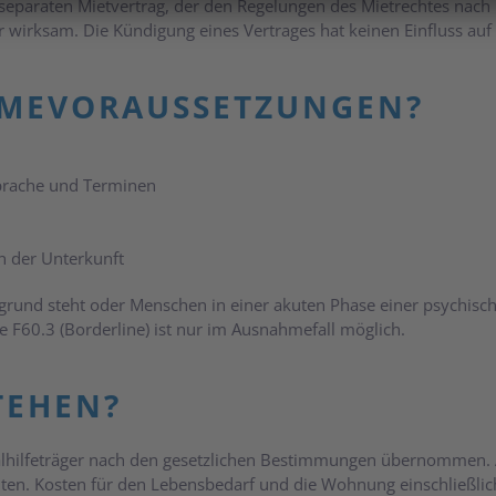
separaten Mietvertrag, der den Regelungen des Mietrechtes nach 
irksam. Die Kündigung eines Vertrages hat keinen Einfluss auf d
HMEVORAUSSETZUNGEN?
bsprache und Terminen
n der Unterkunft
grund steht oder Menschen in einer akuten Phase einer psychi
F60.3 (Borderline) ist nur im Ausnahmefall möglich.
TEHEN?
ialhilfeträger nach den gesetzlichen Bestimmungen übernommen
ichten. Kosten für den Lebensbedarf und die Wohnung einschließ