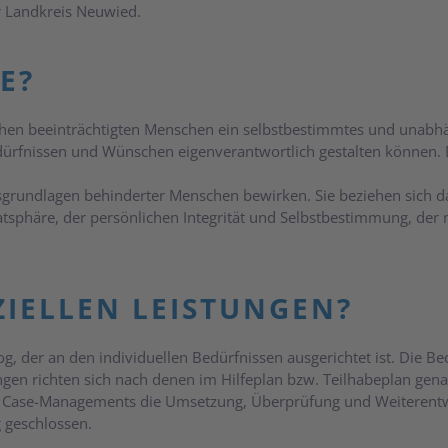
r Landkreis Neuwied.
E?
hen beeinträchtigten Menschen ein selbstbestimmtes und unabhä
dürfnissen und Wünschen eigenverantwortlich gestalten können. 
nsgrundlagen behinderter Menschen bewirken. Sie beziehen sich d
phäre, der persönlichen Integrität und Selbstbestimmung, der ma
ZIELLEN LEISTUNGEN?
og, der an den individuellen Bedürfnissen ausgerichtet ist. Die 
ngen richten sich nach denen im Hilfeplan bzw. Teilhabeplan ge
ase-Managements die Umsetzung, Überprüfung und Weiterentwic
 geschlossen.