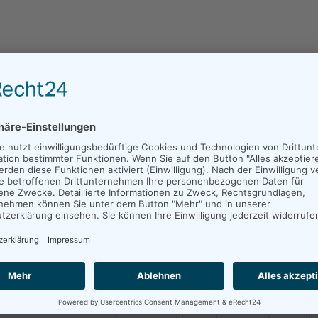
usgerichtet an der Methode des Case-Managements und an den Ko
ten. Mittels der Persönlichen Zukunftsplanung bestimmt unser K
tet und respektieren das Selbstbestimmungsrecht der Bewohnerin
nzelfallhilfe. Der zeitliche Betreuungsumfang ist durch den Pers
land-Pfalz vorgegeben.
LFE-HAUS?
ng Neuwied-Andernach e. V. bietet als Gesellschafter der Leben
 Lebenshilfe-Haus Heddesdorf sechs Wohnungen für Menschen mi
ügung. Die Appartements und Wohnungen sind jeweils mit einer K
chaftsküchen, Räume mit Waschmaschine und Trockner, sowie ei
hrer geeigneter Duschraum genutzt werden.