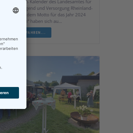
Ausgabe des Kalender des Landesamtes für
Soziales, Jugend und Versorgung Rheinland-
Pfalz Unter dem Motto für das Jahr 2024
„Farbwelten“ haben sich au…
MEHR ERFAHREN...