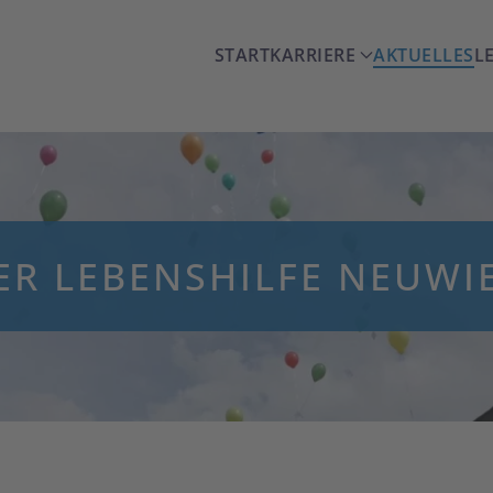
START
KARRIERE
AKTUELLES
L
ER LEBENSHILFE NEUWI