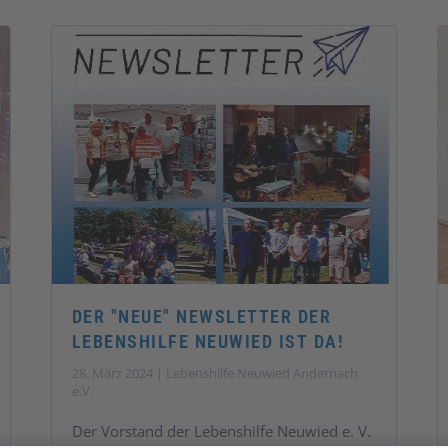
DER "NEUE" NEWSLETTER DER
LEBENSHILFE NEUWIED IST DA!
28. März 2024 | Lebenshilfe Neuwied Andernach
e.V.
Der Vorstand der Lebenshilfe Neuwied e. V.