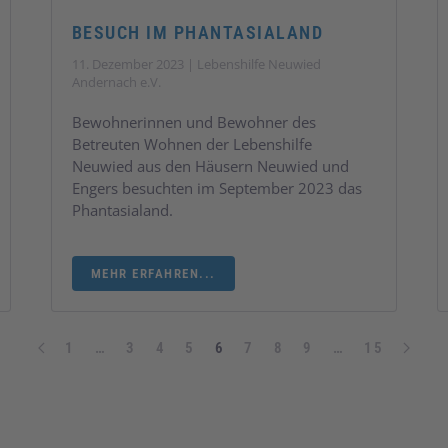
BESUCH IM PHANTASIALAND
11. Dezember 2023 | Lebenshilfe Neuwied
Andernach e.V.
Bewohnerinnen und Bewohner des
Betreuten Wohnen der Lebenshilfe
Neuwied aus den Häusern Neuwied und
Engers besuchten im September 2023 das
Phantasialand.
MEHR ERFAHREN...
1
…
3
4
5
6
7
8
9
…
15