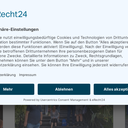
hat sich dazu entschlossen, den Mitgliedern
und Freunden der Lebenshilfe Neuwied ab
sofort regelmäßig (mindestens einmal im
Jahr) mit mehr und umfassenden I…
MEHR ERFAHREN...