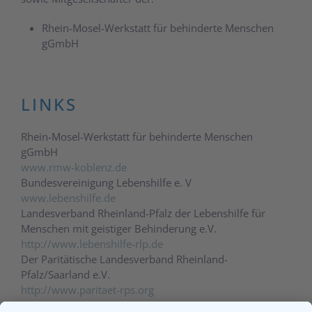
Rhein-Mosel-Werkstatt für behinderte Menschen
gGmbH
LINKS
Rhein-Mosel-Werkstatt für behinderte Menschen
gGmbH
www.rmw-koblenz.de
Bundesvereinigung Lebenshilfe e. V
www.lebenshilfe.de
Landesverband Rheinland-Pfalz der Lebenshilfe für
Menschen mit geistiger Behinderung e.V.
http://www.lebenshilfe-rlp.de
Der Paritätische Landesverband Rheinland-
Pfalz/Saarland e.V.
http://www.paritaet-rps.org