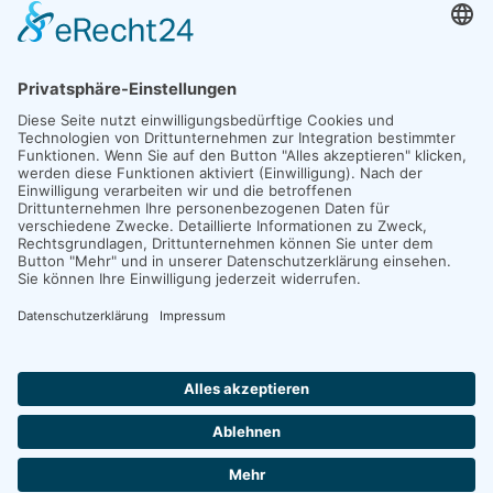
SATZUNG
Die aktuelle Satzung der Lebenshilfe für Menschen mit
geistiger Behinderung Neuwied-Andernach e. V. können
Sie
hier lesen und herunterladen
.
©
2026
Lebenshilfe für Menschen mit geistiger Behinderung Neuwied-
Andernach e.V. - Alle Rechte vorbehalten, powered by
tk webdesign
.
♿
HOME
KONTAKT
IMPRESSUM
DATENSCHUTZ
COOKIES