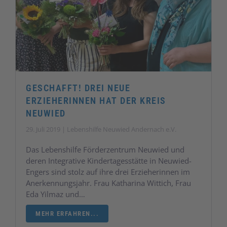
GESCHAFFT! DREI NEUE
ERZIEHERINNEN HAT DER KREIS
NEUWIED
29. Juli 2019 | Lebenshilfe Neuwied Andernach e.V.
Das Lebenshilfe Förderzentrum Neuwied und
deren Integrative Kindertagesstätte in Neuwied-
Engers sind stolz auf ihre drei Erzieherinnen im
Anerkennungsjahr. Frau Katharina Wittich, Frau
Eda Yilmaz und…
MEHR ERFAHREN...