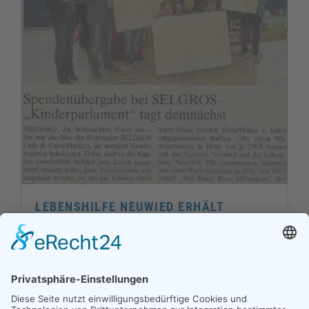
LEBENSHILFE NEUWIED ERHÄLT
SPENDENSCHECK
19. März 2019 | Lebenshilfe Neuwied Andernach e.V.
MEHR ERFAHREN...