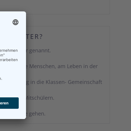
BEGLEITER?
ions- Helfer genannt.
s Wort.
ilfebedürftige Menschen, am Leben in der
 Behinderung in die Klassen- Gemeinschaft
it seinen Mitschülern.
ändiger
n die Schule gehen.