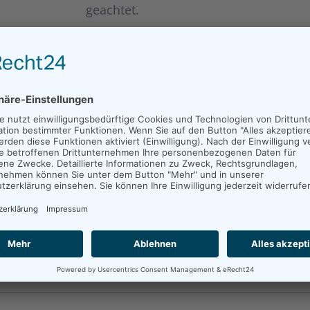
geachtet.
WAS MACHT EIN SCHUL- 
Ein Schul- Begleiter wird auch Integrat
Integrations- Helfer ist ein schwierige
Ein Integrations- Helfer unterstützt h
Gemeinschaft teil zu nehmen.
Der Schul- Begleiter hilft Kindern mit
einbezogen zu werden.
Das Kind lernt und spielt zusammen m
Durch die Hilfe wird das Kind eigenst
Irgendwann soll das Kind ohne Hilfe i