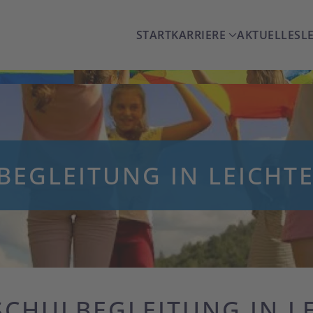
START
KARRIERE
AKTUELLES
L
BEGLEITUNG IN LEICHT
SCHULBEGLEITUNG IN L