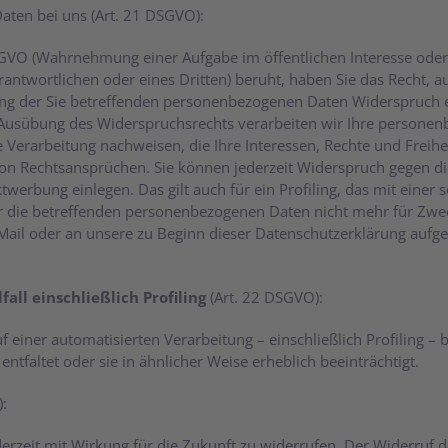
Daten bei uns (Art. 21 DSGVO):
 DSGVO (Wahrnehmung einer Aufgabe im öffentlichen Interesse oder 
Verantwortlichen oder eines Dritten) beruht, haben Sie das Recht, 
ung der Sie betreffenden personenbezogenen Daten Widerspruch ein
ach Ausübung des Widerspruchsrechts verarbeiten wir Ihre persone
erarbeitung nachweisen, die Ihre Interessen, Rechte und Freihe
 Rechtsansprüchen. Sie können jederzeit Widerspruch gegen die
rbung einlegen. Das gilt auch für ein Profiling, das mit einer 
 die betreffenden personenbezogenen Daten nicht mehr für Zwe
E-Mail oder an unsere zu Beginn dieser Datenschutzerklärung auf
all einschließlich Profiling
(Art. 22 DSGVO):
auf einer automatisierten Verarbeitung – einschließlich Profiling
ntfaltet oder sie in ähnlicher Weise erheblich beeinträchtigt.
):
ederzeit mit Wirkung für die Zukunft zu widerrufen. Der Widerruf d