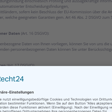
dungsfindung einschließlich Profiling und aussagekräftige Informa
utomatisierter Entscheidungsfindungen,
rittländern, sofern kein Beschluss der EU-Kommission über die A
ber, welche geeigneten Garantien gem. Art 46 Abs. 2 DSGVO zum
gener Daten
(Art. 16 DSGVO):
onenbezogene Daten von Ihnen vorliegen, können Sie von uns die u
ffenden personenbezogenen Daten können Sie unter Berücksichtig
aten
(Art. 17 DSGVO):
rgessenwerden“), sofern die Verarbeitung nicht zur Ausübung des
hen Verpflichtung oder zur Wahrnehmung einer Aufgabe, die im öffe
wecke, für die sie verarbeitet wurden, nicht mehr notwendig.
itung war ausschließlich Ihre Einwilligung, welche Sie widerrufe
ng Ihrer personenbezogenen Daten eingelegt, und es liegen keine