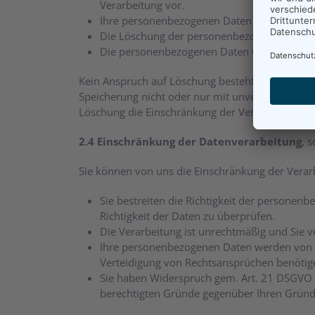
Verarbeitung vor.
Ihre personenbezogenen Daten wurden unre
Die Löschung der personenbezogenen Daten ist
Die personenbezogenen Daten wurden in Bez
Kein Anspruch auf Löschung besteht, wenn die L
Speicherung nicht oder nur mit unverhältnismäßig
Löschung die Einschränkung der Verarbeitung. Al
2.4 Einschränkung der Datenverarbeitung
, 
Sie können von uns die Einschränkung der Verar
Sie bestreiten die Richtigkeit der personenb
Richtigkeit der Daten zu überprüfen.
Die Verarbeitung ist unrechtmäßig und Sie 
Ihre personenbezogenen Daten werden von un
Verteidigung von Rechtsansprüchen benötig
Sie haben Widerspruch gem. Art. 21 DSGVO ei
berechtigten Gründe gegenüber Ihren Grün