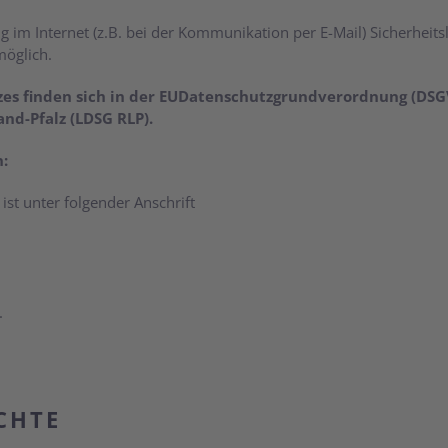
 im Internet (z.B. bei der Kommunikation per E-Mail) Sicherheit
möglich.
zes finden sich in der EUDatenschutzgrundverordnung (DS
nd-Pfalz (LDSG RLP).
:
t
ist unter folgender Anschrift
.
CHTE