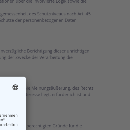
tionen über die involvierte Logik sowie die
ngemessenheit des Schutzniveaus nach Art. 45
 Schutze der personenbezogenen Daten
nverzügliche Berichtigung dieser unrichtigen
ung der Zwecke der Verarbeitung die
 Rechts auf freie Meinungsäußerung, des Rechts
ntlichen Interesse liegt, erforderlich ist und
n haben.
 vorrangigen berechtigten Gründe für die