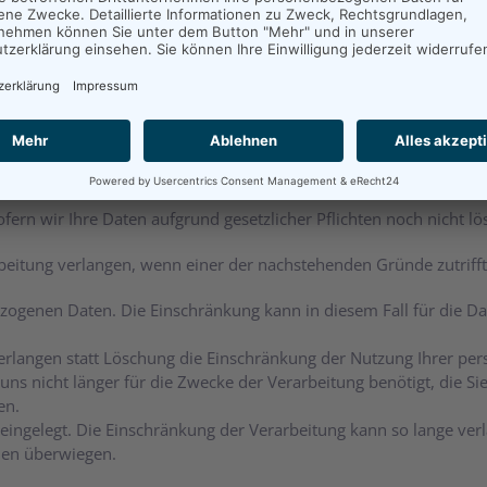
chtmäßig verarbeitet.
 zur Erfüllung einer gesetzlichen Verpflichtung, der wir unterlie
ug auf angebotene Dienste der Informationsgesellschaft gemäß 
öschung im Falle rechtmäßiger nicht automatisierter Datenverar
 hohem Aufwand möglich und Ihr Interesse an der Löschung gering i
s Einschränkung der Verarbeitung gelten auch die Sperrung und 
sofern wir Ihre Daten aufgrund gesetzlicher Pflichten noch nicht l
beitung verlangen, wenn einer der nachstehenden Gründe zutrifft
ezogenen Daten. Die Einschränkung kann in diesem Fall für die Da
verlangen statt Löschung die Einschränkung der Nutzung Ihrer p
s nicht länger für die Zwecke der Verarbeitung benötigt, die 
en.
ngelegt. Die Einschränkung der Verarbeitung kann so lange verla
den überwiegen.