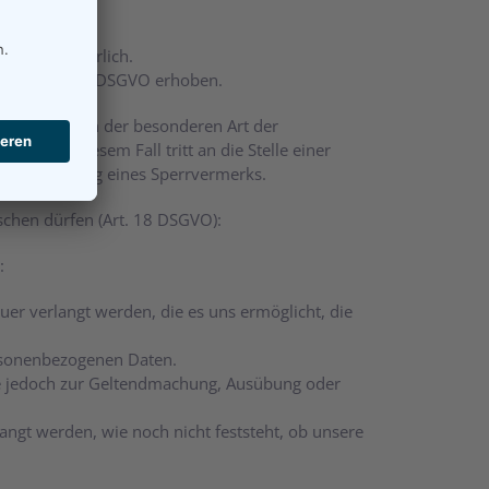
gen, erforderlich.
Art. 8 Abs. 1 DSGVO erhoben.
beitung wegen der besonderen Art der
st. In diesem Fall tritt an die Stelle einer
die Eintragung eines Sperrvermerks.
öschen dürfen (Art. 18 DSGVO):
:
uer verlangt werden, die es uns ermöglicht, die
ersonenbezogenen Daten.
Sie jedoch zur Geltendmachung, Ausübung oder
ngt werden, wie noch nicht feststeht, ob unsere