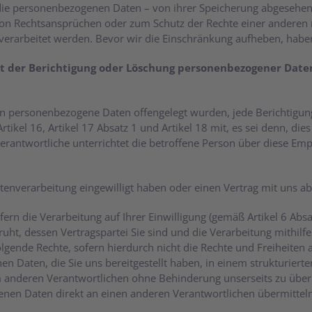
ie personenbezogenen Daten – von ihrer Speicherung abgesehen -
 Rechtsansprüchen oder zum Schutz der Rechte einer anderen na
verarbeitet werden. Bevor wir die Einschränkung aufheben, haben w
t der Berichtigung oder Löschung personenbezogener Daten
enen personenbezogene Daten offengelegt wurden, jede Berichtig
ikel 16, Artikel 17 Absatz 1 und Artikel 18 mit, es sei denn, dies
antwortliche unterrichtet die betroffene Person über diese Emp
Datenverarbeitung eingewilligt haben oder einen Vertrag mit uns 
rn die Verarbeitung auf Ihrer Einwilligung (gemäß Artikel 6 Absatz 1
eruht, dessen Vertragspartei Sie sind und die Verarbeitung mithilf
olgende Rechte, sofern hierdurch nicht die Rechte und Freiheiten
n Daten, die Sie uns bereitgestellt haben, in einem strukturier
em anderen Verantwortlichen ohne Behinderung unserseits zu über
enen Daten direkt an einen anderen Verantwortlichen übermitteln