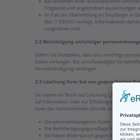
das Bestehen einer automatisierten Entschei
Tragweite und angestrebten Auswirkungen a
im Fall der Übermittlung an Empfänger in D
Abs. 1 DSGVO vorliegt, Informationen darü
vorgesehen sind.
2.2 Berichtigung unrichtiger personenbezo
Sofern Sie feststellen, dass uns unrichtige pers
Daten verlangen. Bei unvollständigen Sie betre
Vervollständigung verlangen
2.3 Löschung Ihrer bei uns gespeicherten D
Sie haben ein Recht auf Löschung („Recht auf Ve
auf Information oder zur Erfüllung einer rechtlic
einer der nachstehenden Gründe zutrifft:
Die personenbezogenen Daten sind für die Z
Die Rechtfertigungsgrundlage für die Verarbe
Sie haben Widerspruch gegen die Verarbeitu