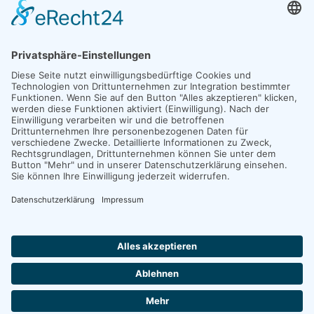
Förderkindergarten Rheinbrohl
Arienheller Straße 43
56598 Rheinbrohl
Telefon: 02635 / 36 68
Fax: 02635 / 92 23 14
kiga-rheinbrohl@lebenshilfe-neuwied.de
©
2026
Lebenshilfe für Menschen mit geistiger Behinderung Neuwied-
Andernach e.V. - Alle Rechte vorbehalten, powered by
tk webdesign
.
♿
HOME
KONTAKT
IMPRESSUM
DATENSCHUTZ
COOKIES