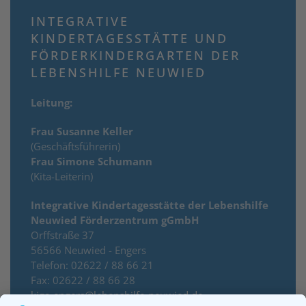
INTEGRATIVE
KINDERTAGESSTÄTTE UND
FÖRDERKINDERGARTEN DER
LEBENSHILFE NEUWIED
Leitung:
Frau Susanne Keller
(Geschäftsführerin)
Frau Simone Schumann
(Kita-Leiterin)
Integrative Kindertagesstätte der Lebenshilfe
Neuwied Förderzentrum gGmbH
Orffstraße 37
56566 Neuwied - Engers
Telefon: 02622 / 88 66 21
Fax: 02622 / 88 66 28
kiga-engers@lebenshilfe-neuwied.de