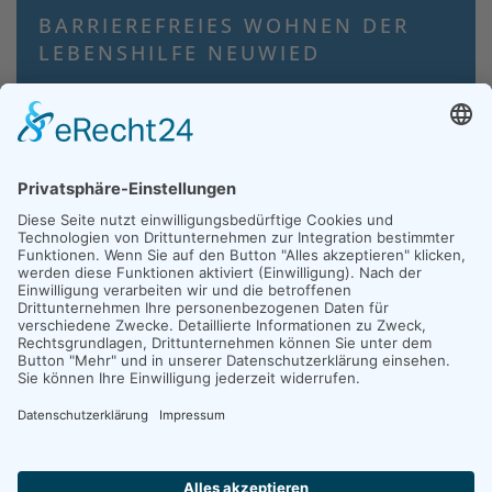
BARRIEREFREIES WOHNEN DER
LEBENSHILFE NEUWIED
©
2026
Lebenshilfe für Menschen mit geistiger Behinderung Neuwied-
Andernach e.V. - Alle Rechte vorbehalten, powered by
tk webdesign
.